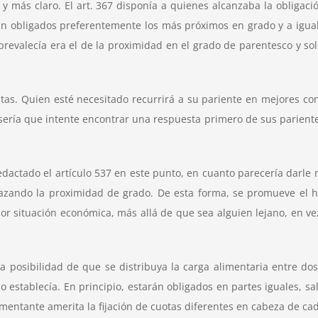
y más claro. El art. 367 disponía a quienes alcanzaba la obligaci
rán obligados preferentemente los más próximos en grado y a igua
 prevalecía era el de la proximidad en el grado de parentesco y s
ustas. Quien esté necesitado recurrirá a su pariente en mejores 
sería que intente encontrar una respuesta primero de sus parient
ctado el artículo 537 en este punto, en cuanto parecería darle ma
lazando la proximidad de grado. De esta forma, se promueve el
or situación económica, más allá de que sea alguien lejano, en vez
a posibilidad de que se distribuya la carga alimentaria entre d
no establecía. En principio, estarán obligados en partes iguales, 
limentante amerita la fijación de cuotas diferentes en cabeza de ca