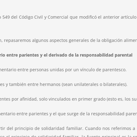
lo 549 del Código Civil y Comercial que modificó el anterior artícu
ión, repasaremos algunos aspectos generales de la obligación alimen
ario entre parientes y el derivado de la responsabilidad parental
mentario entre personas unidas por un vínculo de parentesco
.
es y también entre hermanos (sean unilaterales o bilaterales
).
tes por afinidad, solo vinculados en primer grado (esto es, los su
entario entre parientes y el que surge de la responsabilidad paren
rtir del principio de solidaridad familiar. Cuando nos referimos a
e el principio de solidaridad familiar, la fuente principal es la 