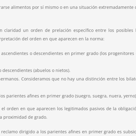
arse alimentos por sí mismo o en una situación extremadamente di
on claridad un orden de prelación específico entre los posibles
terpretación del orden en que aparecen en la norma:
os ascendientes o descendientes en primer grado (los progenitores
 descendientes (abuelos o nietos).
hermanos. Consideramos que no hay una distinción entre los bilater
os parientes afines en primer grado (suegro, suegra, nuera, yerno
, el orden en que aparecen los legitimados pasivos de la obligaci
la proximidad de grado.
eclamo dirigido a los parientes afines en primer grado es subsidi