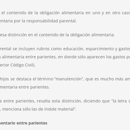
el contenido de la obligación alimentaria en uno y en otro cas
entaria por la responsabilidad parental.
 esa distinción en el contenido de la obligación alimentaria.
rental se incluyen rubros como educación, esparcimiento y gastos 
ón alimentaria entre parientes, en donde sólo aparecen los gastos
rior Código Civil).
os hijos se destaca el término “manutención”, que es mucho más am
limentaria entre parientes.
ria entre parientes, resalta esta distinción, diciendo que “la let
, menciona sólo las de índole material”
.
mentario entre parientes