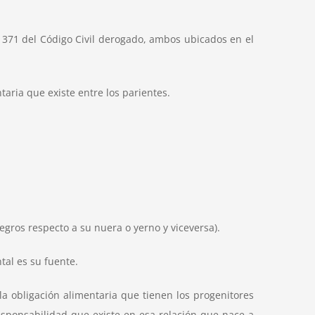
lo 371 del Código Civil derogado, ambos ubicados en el
taria que existe entre los parientes.
egros respecto a su nuera o yerno y viceversa
).
tal es su fuente.
 la obligación alimentaria que tienen los progenitores
responsabilidad que existe en esa relación que nace a