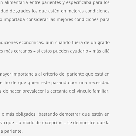
ón alimentaria entre parientes y especificaba para los
ldad de grados los que estén en mejores condiciones
olo importaba considerar las mejores condiciones para
condiciones económicas, aún cuando fuera de un grado
es más cercanos – si estos pueden ayudarlo – más allá
yor importancia al criterio del pariente que está en
 hecho de que quien esté pasando por una necesidad
 de hacer prevalecer la cercanía del vínculo familiar,
os o más obligados, bastando demostrar que estén en
salvo que – a modo de excepción – se demuestre que la
da pariente.