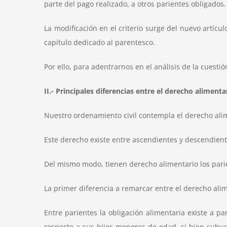
parte del pago realizado, a otros parientes obligados.
La modificación en el criterio surge del nuevo artícu
capítulo dedicado al parentesco.
Por ello, para adentrarnos en el análisis de la cuest
II.- Principales diferencias entre el derecho aliment
Nuestro ordenamiento civil contempla el derecho ali
Este derecho existe entre ascendientes y descendient
Del mismo modo, tienen derecho alimentario los parien
La primer diferencia a remarcar entre el derecho alim
Entre parientes la obligación alimentaria existe a pa
respecto a sus hijos menores de edad, si bien subyac