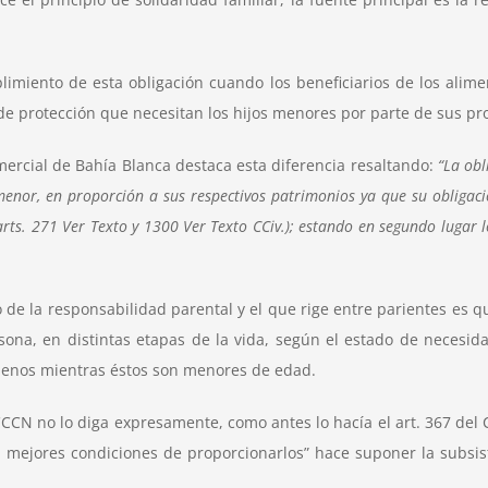
limiento de esta obligación cuando los beneficiarios de los alim
 de protección que necesitan los hijos menores por parte de sus pr
omercial de Bahía Blanca destaca esta diferencia resaltando:
“La obl
nor, en proporción a sus respectivos patrimonios ya que su obligació
rts. 271 Ver Texto y 1300 Ver Texto CCiv.); estando en segundo lugar l
o de la responsabilidad parental y el que rige entre parientes es 
na, en distintas etapas de la vida, según el estado de necesida
l menos mientras éstos son menores de edad.
CCCN no lo diga expresamente, como antes lo hacía el art. 367 del C
 mejores condiciones de proporcionarlos” hace suponer la subsist