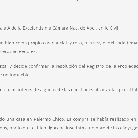
la A de la Excelentísima Cámara Nac. de Apel. en lo Civil.
un bien como propio o ganancial, y roza, a la vez, el delicado tema 
rceros acreedores.
cal y decide confirmar la resolución del Registro de la Propieda
de un inmueble.
que el interés de algunas de las cuestiones alcanzadas por el fallo
do una casa en Palermo Chico. La compra se había realizado en 
idos, por lo que el bien figuraba inscripto a nombre de los cónyug