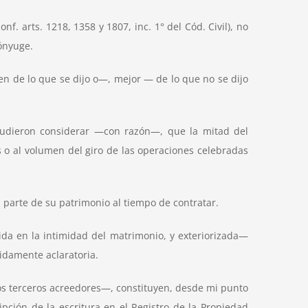
 arts. 1218, 1358 y 1807, inc. 1° del Cód. Civil), no
cónyuge.
en de lo que se dijo o—, mejor — de lo que no se dijo
pudieron considerar —con razón—, que la mitad del
s o al volumen del giro de las operaciones celebradas
parte de su patrimonio al tiempo de contratar.
da en la intimidad del matrimonio, y exteriorizada—
idamente aclaratoria.
los terceros acreedores—, constituyen, desde mi punto
pción de la escritura en el Registro de la Propiedad