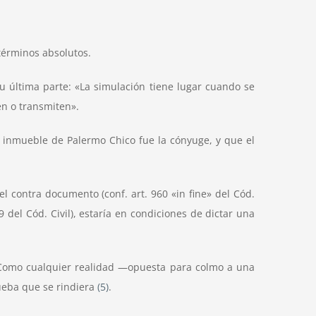
términos absolutos.
su última parte: «La simulación tiene lugar cuando se
en o transmiten».
l inmueble de Palermo Chico fue la cónyuge, y que el
l contra documento (conf. art. 960 «in fine» del Cód.
9 del Cód. Civil), estaría en condiciones de dictar una
. Como cualquier realidad —opuesta para colmo a una
rueba que se rindiera
(5)
.