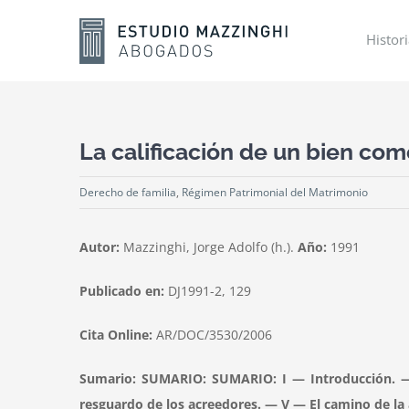
Skip
to
Histor
content
La calificación de un bien com
Derecho de familia
,
Régimen Patrimonial del Matrimonio
Autor:
Mazzinghi, Jorge Adolfo (h.).
Año:
1991
Publicado en:
DJ1991-2, 129
Cita Online:
AR/DOC/3530/2006
Sumario: SUMARIO: SUMARIO: I — Introducción. — I
resguardo de los acreedores. — V — El camino de la 