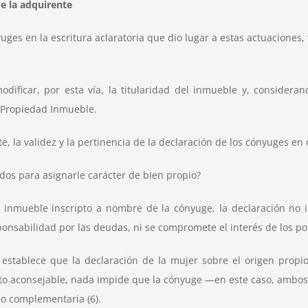
de la adquirente
ges en la escritura aclaratoria que dio lugar a estas actuaciones, ti
dificar, por esta vía, la titularidad del inmueble y, considera
la Propiedad Inmueble.
, la validez y la pertinencia de la declaración de los cónyuges en 
ondos para asignarle carácter de bien propio?
l inmueble inscripto a nombre de la cónyuge, la declaración no 
ponsabilidad por las deudas, ni se compromete el interés de los po
 establece que la declaración de la mujer sobre el origen propi
to aconsejable, nada impide que la cónyuge —en este caso, ambos—,
a o complementaria
(6)
.