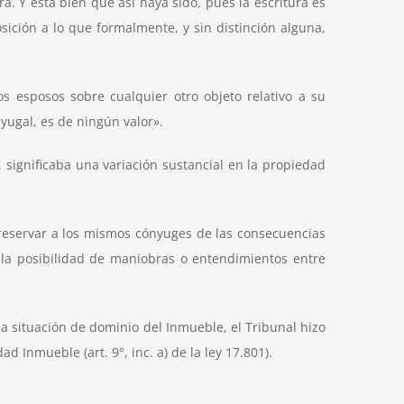
ra. Y está bien que así haya sido, pues la escritura es
osición a lo que formalmente, y sin distinción alguna,
s esposos sobre cualquier otro objeto relativo a su
yugal, es de ningún valor».
, significaba una variación sustancial en la propiedad
preservar a los mismos cónyuges de las consecuencias
e la posibilidad de maniobras o entendimientos entre
la situación de dominio del Inmueble, el Tribunal hizo
ad Inmueble (art. 9°, inc. a) de la ley 17.801).