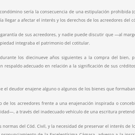
ndómino sería la consecuencia de una estipulación prohibida (conf.
llegar a afectar el interés y los derechos de los acreedores del 
 garantía de sus acreedores, y nadie puede discutir que —al marg
piedad integraba el patrimonio del cotitular.
durante los diecinueve años siguientes a la compra del bien, 
 respaldo adecuado en relación a la significación de sus crédito
ue el deudor enajene alguno o algunos de los bienes que formaban 
 de los acreedores frente a una enajenación inspirada o concebi
idad—, a través del inadecuado vehículo de una escritura pretend
 normas del Cód. Civil, y la necesidad de preservar el interés de 
pronunciamiento de la Excelentísima Cámara, adverso a la inscri