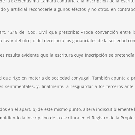
de la Excelentísima Cámara contraria a la inscripción de la escritu
do y artificial reconocerle algunos efectos y no otros, en contrap
t. 1218 del Cód. Civil que prescribe: «Toda convención entre lo
favor del otro, o del derecho a los gananciales de la sociedad con
ues resulta evidente que la escritura cuya inscripción se pretendía
dad que rige en materia de sociedad conyugal. También apunta a 
nes sentimentales, y, finalmente, a resguardar a los terceros ant
ados en el apart. b) de este mismo punto, altera indiscutiblemente 
mpidiendo la inscripción de la escritura en el Registro de la Propied