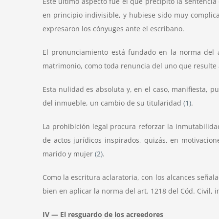
Este último aspecto fue el que precipitó la sentencia 
en principio indivisible, y hubiese sido muy complica
expresaron los cónyuges ante el escribano.
El pronunciamiento está fundado en la norma del ar
matrimonio, como toda renuncia del uno que resulte a 
Esta nulidad es absoluta y, en el caso, manifiesta, p
del inmueble, un cambio de su titularidad
(1)
.
La prohibición legal procura reforzar la inmutabili
de actos jurídicos inspirados, quizás, en motivacio
marido y mujer
(2)
.
Como la escritura aclaratoria, con los alcances señal
bien en aplicar la norma del art. 1218 del Cód. Civil, i
IV — El resguardo de los acreedores