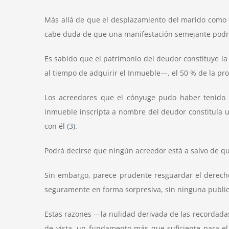
Más allá de que el desplazamiento del marido como co
cabe duda de que una manifestación semejante podría 
Es sabido que el patrimonio del deudor constituye la
al tiempo de adquirir el Inmueble—, el 50 % de la pro
Los acreedores que el cónyuge pudo haber tenido 
inmueble inscripta a nombre del deudor constituía un
con él
(3)
.
Podrá decirse que ningún acreedor está a salvo de q
Sin embargo, parece prudente resguardar el derecho
seguramente en forma sorpresiva, sin ninguna public
Estas razones —la nulidad derivada de las recordadas
de vista, un fundamento más que suficiente para el 