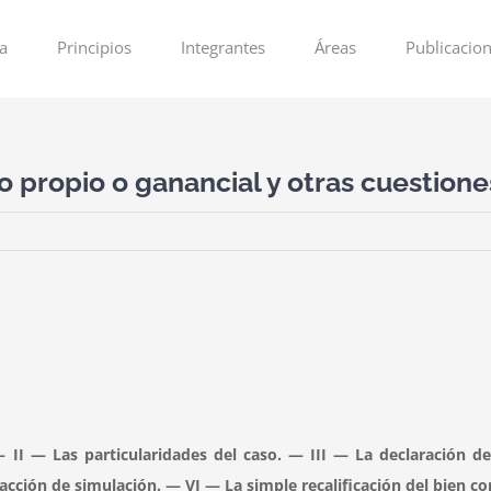
ia
Principios
Integrantes
Áreas
Publicacio
o propio o ganancial y otras cuestione
I — Las particularidades del caso. — III — La declaración de 
acción de simulación. — VI — La simple recalificación del bien c