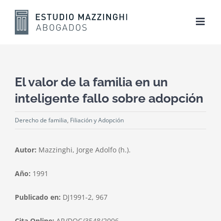
Skip
to
content
El valor de la familia en un
inteligente fallo sobre adopción
Derecho de familia
,
Filiación y Adopción
Autor:
Mazzinghi, Jorge Adolfo (h.).
Año:
1991
Publicado en:
DJ1991-2, 967
Cita Online:
AR/DOC/3548/2006