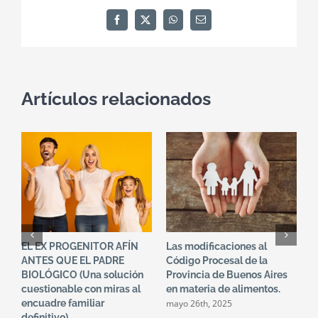
Facebook
X
WhatsApp
Correo
electrónico
Artículos relacionados
EL EX PROGENITOR AFÍN
Las modificaciones al
U
ANTES QUE EL PADRE
Código Procesal de la
p
BIOLÓGICO (Una solución
Provincia de Buenos Aires
e
cuestionable con miras al
en materia de alimentos.
a
mayo 26th, 2025
encuadre familiar
f
definitivo)
a