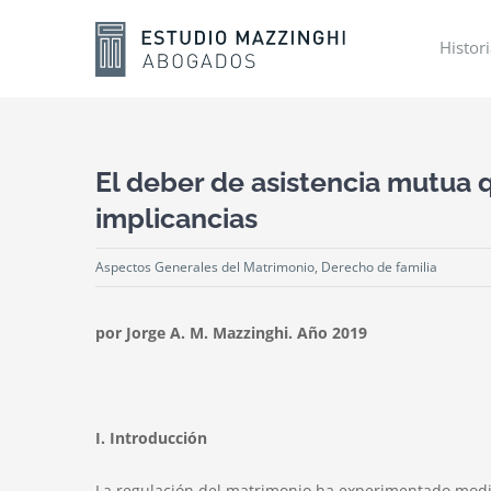
Skip
to
Histor
content
El deber de asistencia mutua 
implicancias
Aspectos Generales del Matrimonio
,
Derecho de familia
por Jorge A. M. Mazzinghi. Año 2019
I. Introducción
La regulación del matrimonio ha experimentado modifi