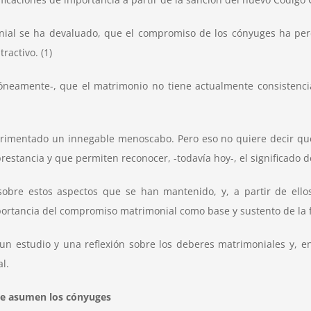
onial se ha devaluado, que el compromiso de los cónyuges ha per
ractivo. (1)
óneamente-, que el matrimonio no tiene actualmente consistenci
rimentado un innegable menoscabo. Pero eso no quiere decir que
stancia y que permiten reconocer, -todavía hoy-, el significado de
 sobre estos aspectos que se han mantenido, y, a partir de ello
portancia del compromiso matrimonial como base y sustento de la f
un estudio y una reflexión sobre los deberes matrimoniales y, e
l.
 que asumen los cónyuges