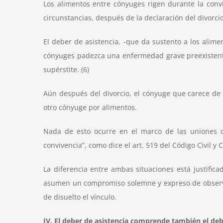
Los alimentos entre cónyuges rigen durante la convi
circunstancias, después de la declaración del divorcio
El deber de asistencia, -que da sustento a los alim
cónyuges padezca una enfermedad grave preexistente 
supérstite. (6)
Aún después del divorcio, el cónyuge que carece de 
otro cónyuge por alimentos.
Nada de esto ocurre en el marco de las uniones c
convivencia”, como dice el art. 519 del Código Civil y 
La diferencia entre ambas situaciones está justific
asumen un compromiso solemne y expreso de observar
de disuelto el vínculo.
IV. El deber de asistencia comprende también el deb