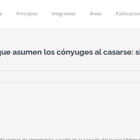
ia
Principios
Integrantes
Áreas
Publicacio
que asumen los cónyuges al casarse: si
caciones de importancia a partir de la sanción del nuevo Código C