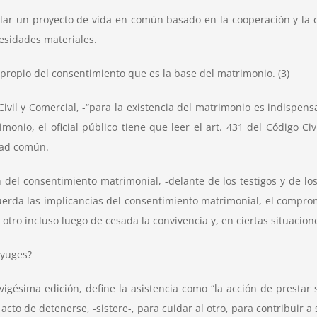
llar un proyecto de vida en común basado en la cooperación y la
cesidades materiales.
 propio del consentimiento que es la base del matrimonio. (3)
 Civil y Comercial, -“para la existencia del matrimonio es indispe
monio, el oficial público tiene que leer el art. 431 del Código C
ntad común.
del consentimiento matrimonial, -delante de los testigos y de los
erda las implicancias del consentimiento matrimonial, el comprom
 otro incluso luego de cesada la convivencia y, en ciertas situacione
nyuges?
gésima edición, define la asistencia como “la acción de prestar s
l acto de detenerse, -sistere-, para cuidar al otro, para contribuir