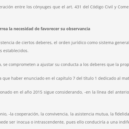
operación entre los cónyuges que el art. 431 del Código Civil y Co
arrea la necesidad de favorecer su observancia
istencia de ciertos deberes, el orden jurídico como sistema genera
s establecidos.
 se comprometen a ajustar su conducta a los deberes que la propi
ía que haber enunciado en el capítulo 7 del título 1 dedicado al ma
cionado en el año 2015 sigue considerando, -en la línea del anteri
, -la cooperación, la convivencia, la asistencia mutua, la fidelida
uede ser inocua o intrascendente, pues ello conduciría a una indi