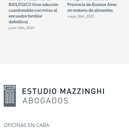
BIOLÓGICO (Una solución
Provincia de Buenos Aires
e
cuestionable con miras al
en materia de alimentos.
a
mayo 26th, 2025
encuadre familiar
f
definitivo)
a
junio 18th, 2025
m
OFICINAS EN CABA