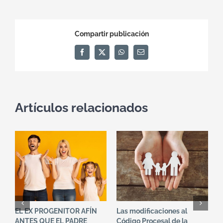
Compartir publicación
Facebook
X
WhatsApp
Correo
electrónico
Artículos relacionados
EL EX PROGENITOR AFÍN
Las modificaciones al
U
ANTES QUE EL PADRE
Código Procesal de la
p